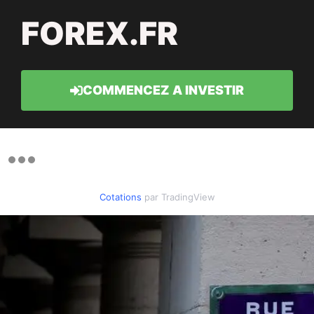
FOREX.FR
COMMENCEZ A INVESTIR
Cotations
par TradingView