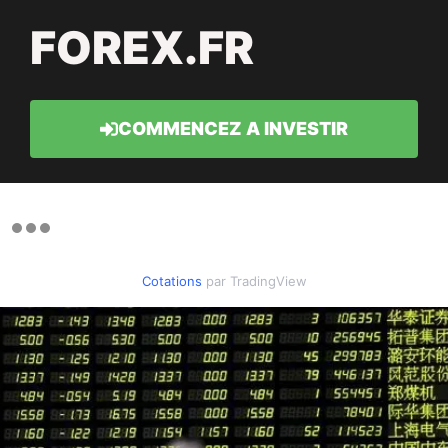
FOREX.FR
COMMENCEZ A INVESTIR
Cotations
par TradingView