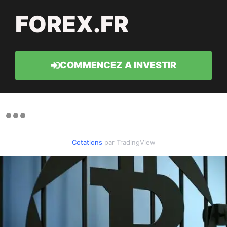
FOREX.FR
COMMENCEZ A INVESTIR
Cotations
par TradingView