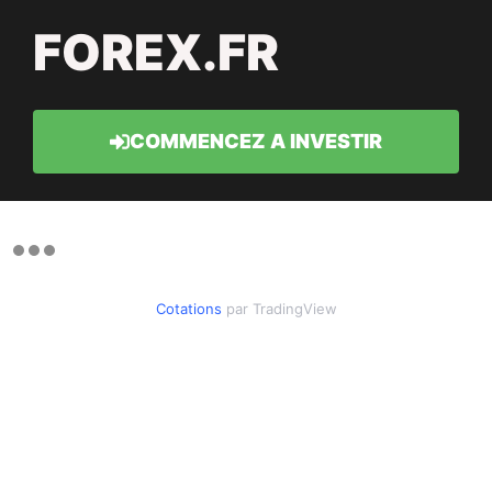
FOREX.FR
COMMENCEZ A INVESTIR
Cotations
par TradingView