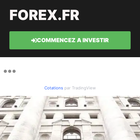
FOREX.FR
COMMENCEZ A INVESTIR
Cotations
par TradingView