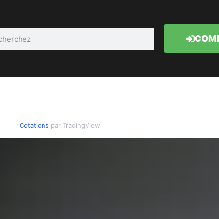
COMM
Cotations
par TradingView