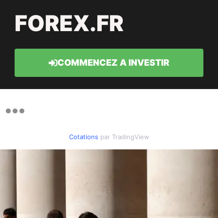
FOREX.FR
COMMENCEZ A INVESTIR
Cotations
par TradingView