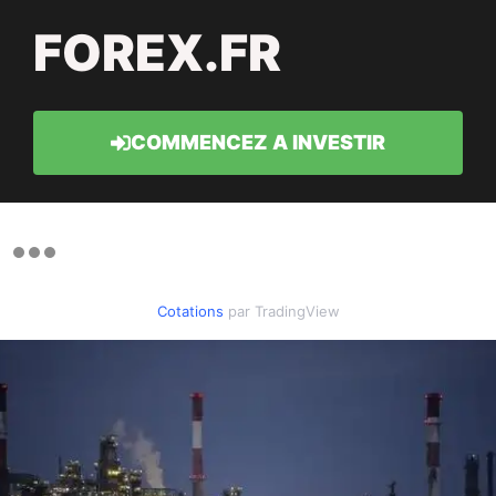
FOREX.FR
COMMENCEZ A INVESTIR
Cotations
par TradingView