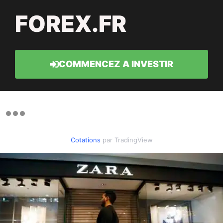
FOREX.FR
COMMENCEZ A INVESTIR
Cotations
par TradingView