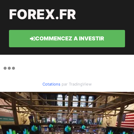
FOREX.FR
COMMENCEZ A INVESTIR
Cotations
par TradingView