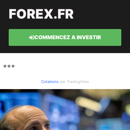
FOREX.FR
COMMENCEZ A INVESTIR
Cotations
par TradingView