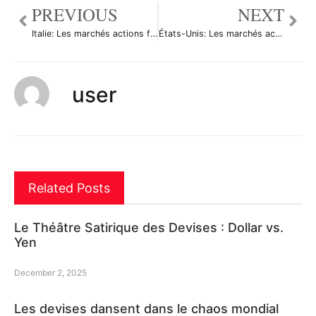
PREVIOUS
NEXT
Italie: Les marchés actions finissent en baisse; l’indice Investing.com Italie 40 recule de 0,04%
États-Unis: Les marchés actions finissent en baisse; l’indice Dow Jones Industrial Average recule de 0,07%
user
Related Posts
Le Théâtre Satirique des Devises : Dollar vs.
Yen
December 2, 2025
Les devises dansent dans le chaos mondial