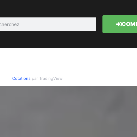
COMM
Cotations
par TradingView