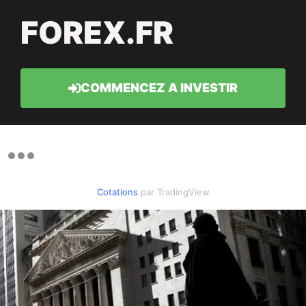
FOREX.FR
COMMENCEZ A INVESTIR
Cotations
par TradingView