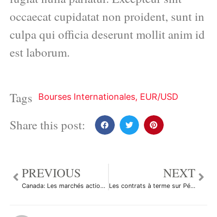
occaecat cupidatat non proident, sunt in
culpa qui officia deserunt mollit anim id
est laborum.
Tags
Bourses Internationales
,
EUR/USD
Share this post:
PREVIOUS
NEXT
Canada: Les marchés actions finissent en baisse; l’indice S&P/TSX recule de 0,36%
Les contrats à terme sur Pétrole Brut ont reculé durant la séance en Asie