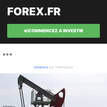
FOREX.FR
COMMENCEZ A INVESTIR
Cotations
par TradingView