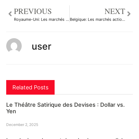
PREVIOUS
NEXT
Royaume-Uni: Les marchés actions finissent en hausse; l’indice Investing.com Royaume-Uni 100 gagne 1,02%
Belgique: Les marchés actions finissent en hausse; l’indice BEL 20 gagne 0,86%
user
Related Posts
Le Théâtre Satirique des Devises : Dollar vs.
Yen
December 2, 2025