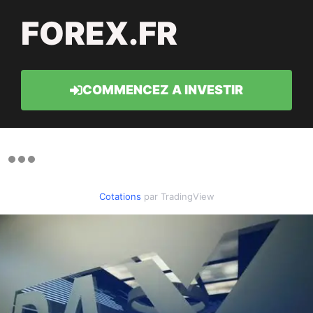
FOREX.FR
COMMENCEZ A INVESTIR
Cotations
par TradingView