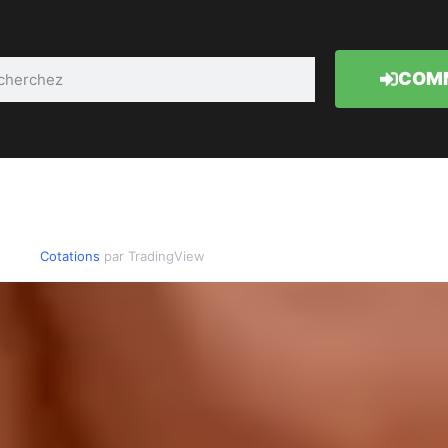
COMM
Cotations
par TradingView