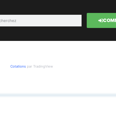
COMM
Cotations
par TradingView