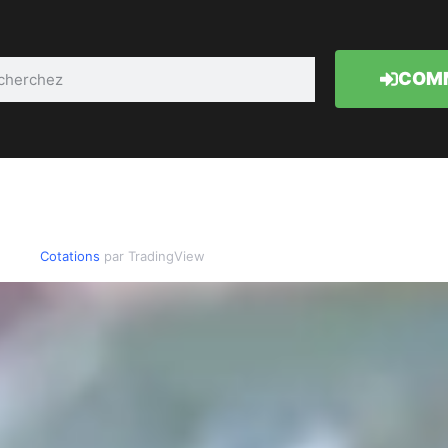
COMM
Cotations
par TradingView