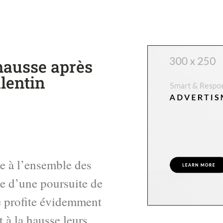
 hausse après
alentin
ce à l’ensemble des
te d’une poursuite de
re profite évidemment
t à la hausse leurs