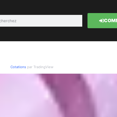
COMM
Cotations
par TradingView