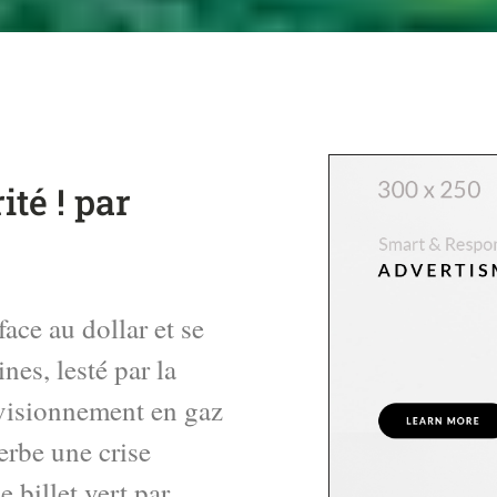
ité ! par
face au dollar et se
nes, lesté par la
rovisionnement en gaz
erbe une crise
 billet vert par