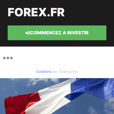
FOREX.FR
COMMENCEZ A INVESTIR
Cotations
par TradingView