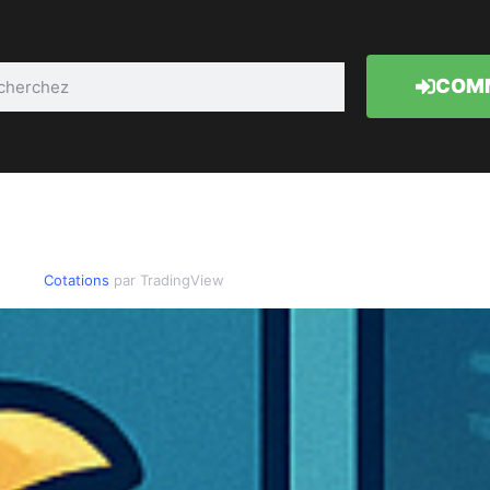
COMM
Cotations
par TradingView