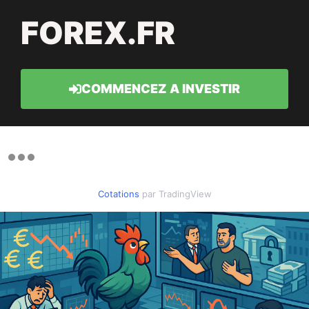
FOREX.FR
COMMENCEZ A INVESTIR
Cotations
par TradingView