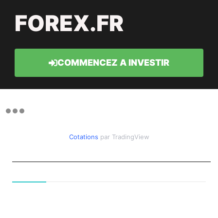
FOREX.FR
COMMENCEZ A INVESTIR
Cotations
par TradingView