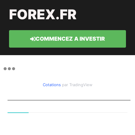
FOREX.FR
COMMENCEZ A INVESTIR
Cotations
par TradingView