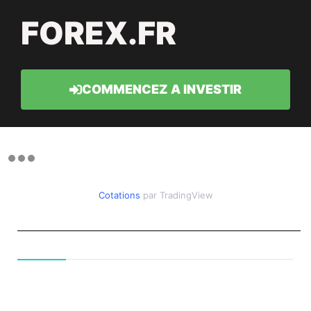
FOREX.FR
COMMENCEZ A INVESTIR
Cotations
par TradingView