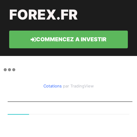
FOREX.FR
COMMENCEZ A INVESTIR
Cotations
par TradingView