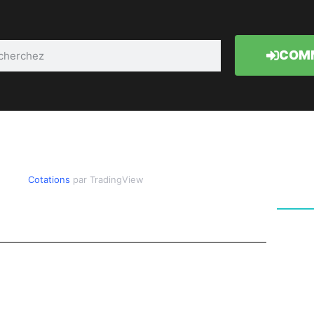
COMM
Cotations
par TradingView