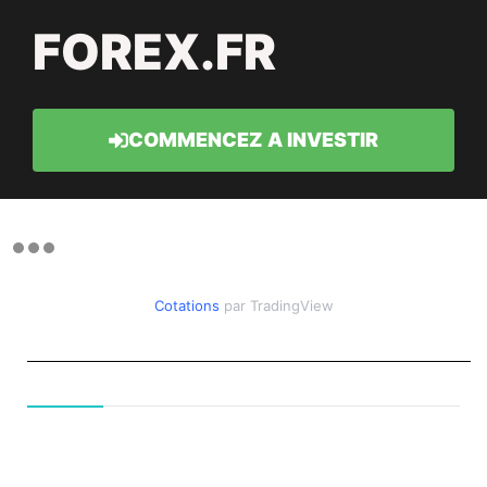
FOREX.FR
COMMENCEZ A INVESTIR
Cotations
par TradingView