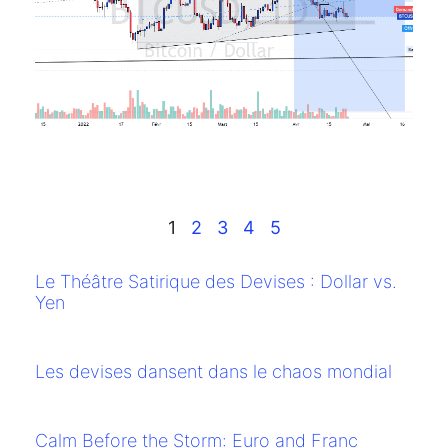
Ap
Mo
BT
b
un
ca
en
ha
Li
1
2
3
4
5
Le Théâtre Satirique des Devises : Dollar vs.
Yen
Les devises dansent dans le chaos mondial
Calm Before the Storm: Euro and Franc