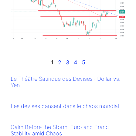
Ma
Ti
Te
R
Bu
re
Tp
Li
1
2
3
4
5
Le Théâtre Satirique des Devises : Dollar vs.
Yen
Les devises dansent dans le chaos mondial
Calm Before the Storm: Euro and Franc
Stability amid Chaos