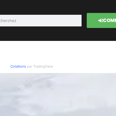
COMM
Cotations
par TradingView