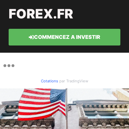
FOREX.FR
COMMENCEZ A INVESTIR
Cotations
par TradingView