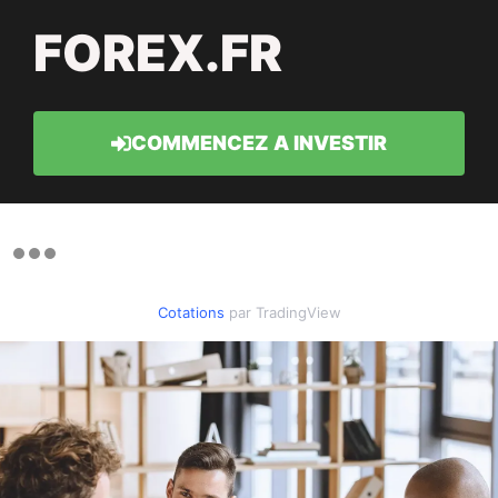
FOREX.FR
COMMENCEZ A INVESTIR
Cotations
par TradingView