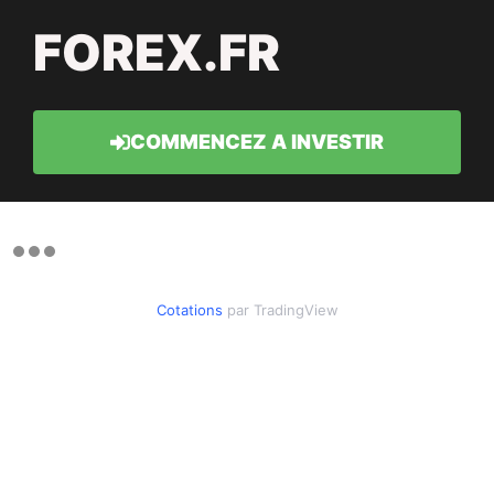
FOREX.FR
COMMENCEZ A INVESTIR
Cotations
par TradingView