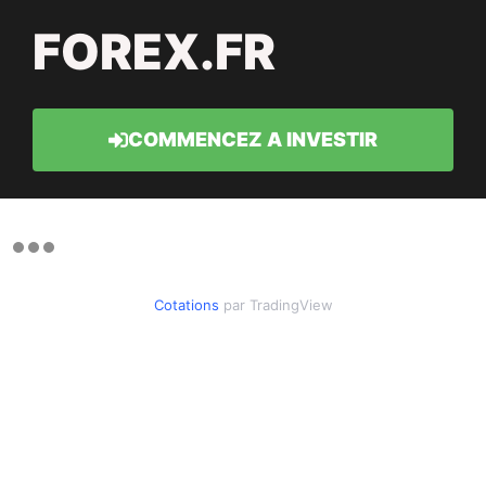
FOREX.FR
COMMENCEZ A INVESTIR
Cotations
par TradingView