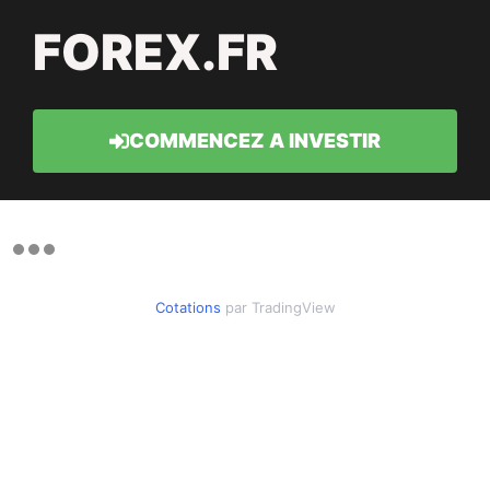
FOREX.FR
COMMENCEZ A INVESTIR
Cotations
par TradingView