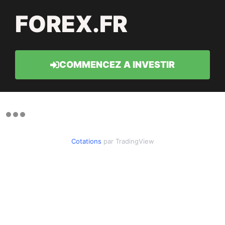
FOREX.FR
COMMENCEZ A INVESTIR
Cotations
par TradingView