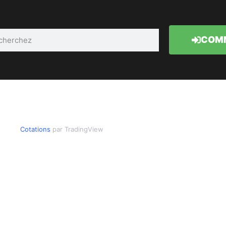
COMM
Cotations
par TradingView