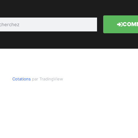
COMM
Cotations
par TradingView