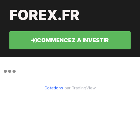
FOREX.FR
COMMENCEZ A INVESTIR
Cotations
par TradingView