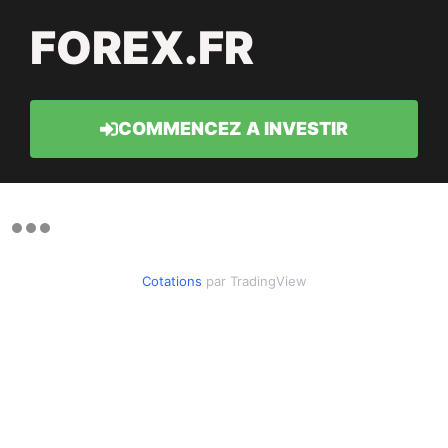
FOREX.FR
COMMENCEZ A INVESTIR
Cotations
par TradingView