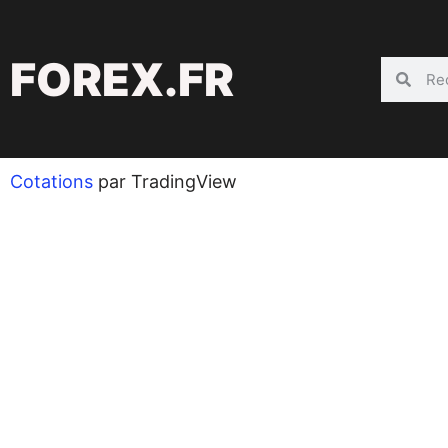
FOREX.FR
Cotations
par TradingView