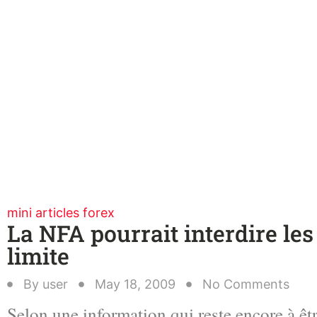
mini articles forex
La NFA pourrait interdire les
limite
By
user
May 18, 2009
No Comments
Selon une information qui reste encore à être