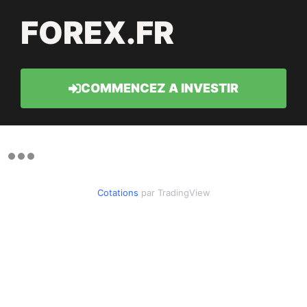
FOREX.FR
COMMENCEZ A INVESTIR
Cotations
par TradingView