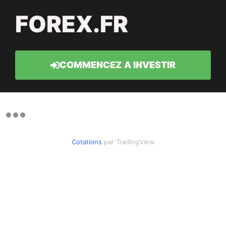
FOREX.FR
COMMENCEZ A INVESTIR
Cotations
par TradingView