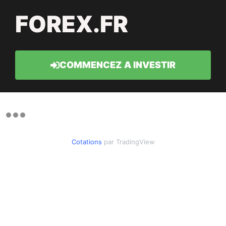
FOREX.FR
COMMENCEZ A INVESTIR
Cotations
par TradingView