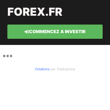
FOREX.FR
COMMENCEZ A INVESTIR
Cotations
par TradingView