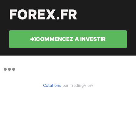
FOREX.FR
COMMENCEZ A INVESTIR
Cotations
par TradingView