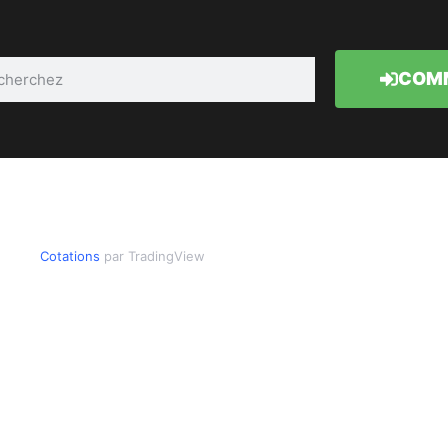
COMM
Cotations
par TradingView