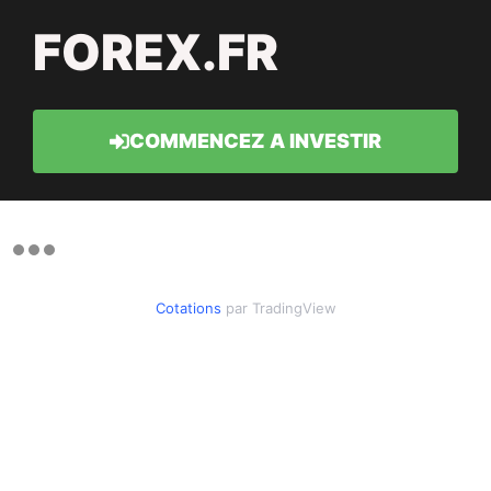
FOREX.FR
COMMENCEZ A INVESTIR
Cotations
par TradingView