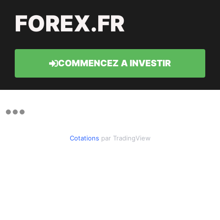
FOREX.FR
COMMENCEZ A INVESTIR
Cotations
par TradingView